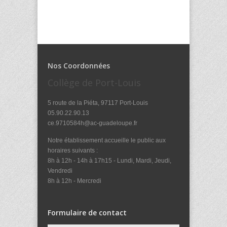
Nos Coordonnées
Collège de Port-Louis
5 route de la Piéta, 97117 Port-Louis
05.90.22.90.13
ce.9710584h@ac-guadeloupe.fr
Notre établissement accueille le public aux
horaires suivants :
8h à 12h - 14h à 17h15 - Lundi, Mardi, Jeudi,
Vendredi
8h à 12h - Mercredi
Formulaire de contact