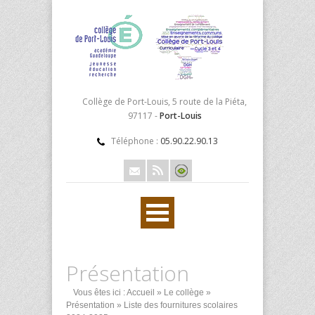
Collège de Port-Louis, 5 route de la Piéta,
97117 -
Port-Louis
Téléphone :
05.90.22.90.13
Présentation
Vous êtes ici :
Accueil
»
Le collège
»
Présentation
» Liste des fournitures scolaires