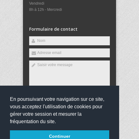
Vendredi
8h à 12h - Mercredi
Formulaire de contact
En poursuivant votre navigation sur ce site,
Envoyer
vous acceptez l'utilisation de cookies pour
gérer votre session et mesurer la
fréquentation du site.
Copyright 2016
Collège de Port-Louis
Tous droits
Continuer
réservés