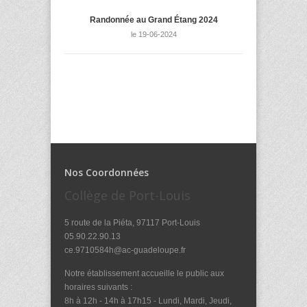
Randonnée au Grand Étang 2024
le 19-06-2024
Nos Coordonnées
Collège de Port-Louis
5 route de la Piéta, 97117 Port-Louis
05.90.22.90.13
ce.9710584h@ac-guadeloupe.fr
Notre établissement accueille le public aux
horaires suivants :
8h à 12h - 14h à 17h15 - Lundi, Mardi, Jeudi,